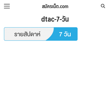
Skip
สมัครเน็ต.com
to
Search
content
dtac-7-วัน
for: