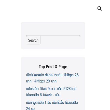
Search
for:
Top Post & Page
เน็ตไม่ลดสปีด ดีแทค รายวัน 1Mbps 25
บาท : 4Mbps 29 บาท
สมัครเน็ต Dtac 9 บาท เน็ต 512Kbps
ไม่ลดสปีด 6 โมงเช้า - เย็น
เน็ตทรูรายวัน 1 วัน เน็ตไม่อั้น ไม่ลดสปีด
24 ชม.