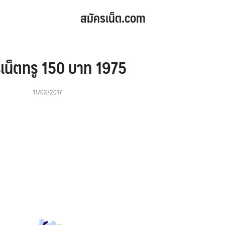
สมัครเน็ต.com
arch
:
เน็ตทรู 150 บาท 1975
11/02/2017