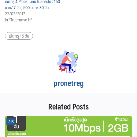
เน็ตทรู 4 Mbps ไม่อั้น ไม่ลดสปีด : 150
บาท/ 7 วัน , 500 บาท/ 30 วัน
22/02/2017
In "Truemove H"
เน็ตทรู 15 วัน
pronetreg
Related Posts
AIS