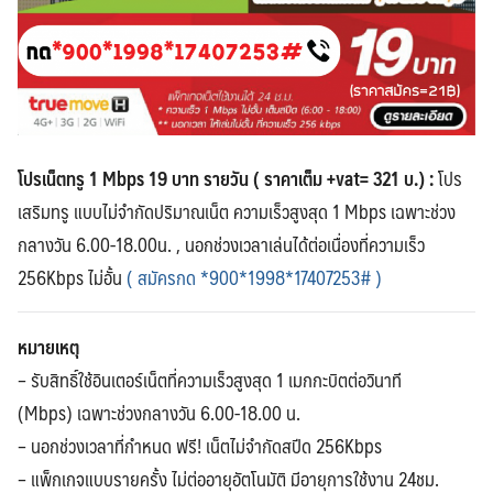
โปรเน็ตทรู 1 Mbps 19 บาท รายวัน ( ราคาเต็ม +vat= 321 บ.) :
โปร
เสริมทรู แบบไม่จำกัดปริมาณเน็ต ความเร็วสูงสุด 1 Mbps เฉพาะช่วง
กลางวัน 6.00-18.00น. , นอกช่วงเวลาเล่นได้ต่อเนื่องที่ความเร็ว
256Kbps ไม่อั้น
( สมัครกด *900*1998*17407253# )
หมายเหตุ
– รับสิทธิ์ใช้อินเตอร์เน็ตที่ความเร็วสูงสุด 1 เมกกะบิตต่อวินาที
(Mbps) เฉพาะช่วงกลางวัน 6.00-18.00 น.
– นอกช่วงเวลาที่กำหนด ฟรี! เน็ตไม่จำกัดสปีด 256Kbps
– แพ็กเกจแบบรายครั้ง ไม่ต่ออายุอัตโนมัติ มีอายุการใช้งาน 24ชม.