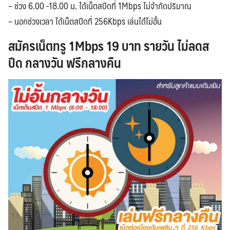
– ช่วง 6.00 -18.00 น. ได้เน็ตสปีดที่ 1Mbps ไม่จำกัดปริมาณ
– นอกช่วงเวลา ได้เน็ตสปีดที่ 256Kbps เล่นได้ไม่อั้น
สมัครเน็ตทรู 1Mbps 19 บาท รายวัน ไม่ลดส
ปีด กลางวัน ฟรีกลางคืน