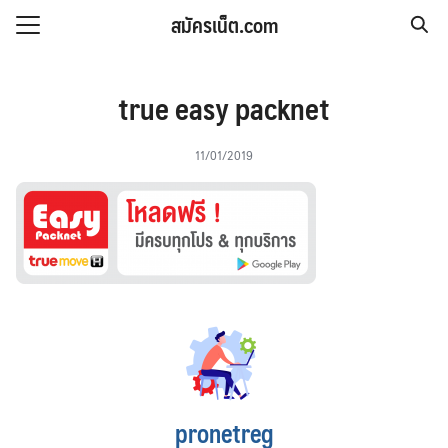
Skip
สมัครเน็ต.com
to
Search
content
for:
true easy packnet
11/01/2019
pronetreg