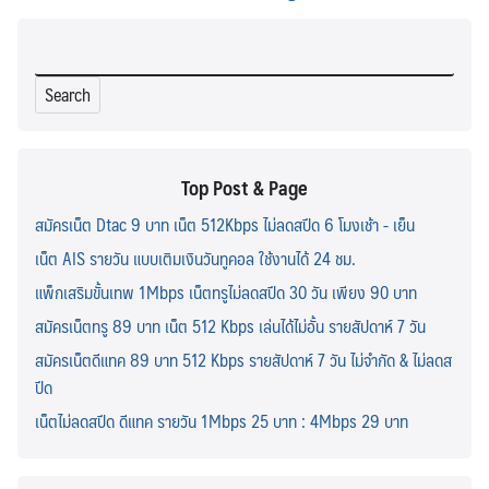
Search
for:
Top Post & Page
สมัครเน็ต Dtac 9 บาท เน็ต 512Kbps ไม่ลดสปีด 6 โมงเช้า - เย็น
เน็ต AIS รายวัน แบบเติมเงินวันทูคอล ใช้งานได้ 24 ชม.
แพ็กเสริมขั้นเทพ 1Mbps เน็ตทรูไม่ลดสปีด 30 วัน เพียง 90 บาท
สมัครเน็ตทรู 89 บาท เน็ต 512 Kbps เล่นได้ไม่อั้น รายสัปดาห์ 7 วัน
สมัครเน็ตดีแทค 89 บาท 512 Kbps รายสัปดาห์ 7 วัน ไม่จำกัด & ไม่ลดส
ปีด
เน็ตไม่ลดสปีด ดีแทค รายวัน 1Mbps 25 บาท : 4Mbps 29 บาท