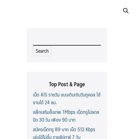
Search
for:
Top Post & Page
เน็ต AIS รายวัน แบบเติมเงินวันทูคอล ใช้
งานได้ 24 ชม.
แพ็กเสริมขั้นเทพ 1Mbps เน็ตทรูไม่ลดส
ปีด 30 วัน เพียง 90 บาท
สมัครเน็ตทรู 89 บาท เน็ต 512 Kbps
เล่นได้ไม่อั้น รายสัปดาห์ 7 วัน