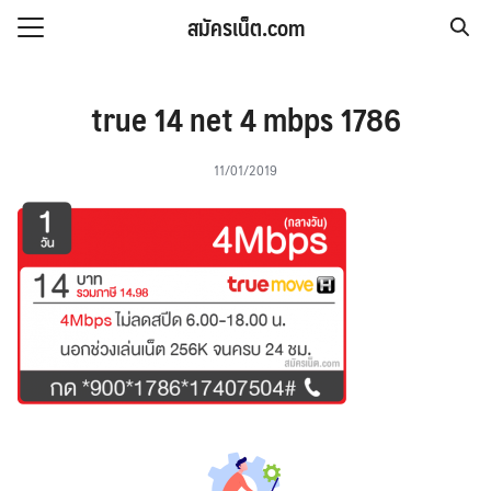
Skip
สมัครเน็ต.com
to
Search
content
for:
true 14 net 4 mbps 1786
11/01/2019