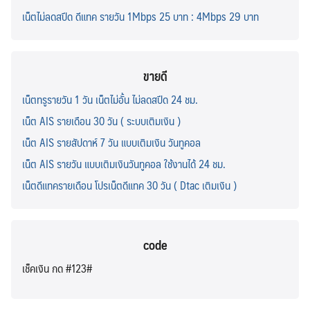
เน็ตไม่ลดสปีด ดีแทค รายวัน 1Mbps 25 บาท : 4Mbps 29 บาท
ขายดี
เน็ตทรูรายวัน 1 วัน เน็ตไม่อั้น ไม่ลดสปีด 24 ชม.
เน็ต AIS รายเดือน 30 วัน ( ระบบเติมเงิน )
เน็ต AIS รายสัปดาห์ 7 วัน แบบเติมเงิน วันทูคอล
เน็ต AIS รายวัน แบบเติมเงินวันทูคอล ใช้งานได้ 24 ชม.
เน็ตดีแทครายเดือน โปรเน็ตดีแทค 30 วัน ( Dtac เติมเงิน )
code
เช็คเงิน กด #123#