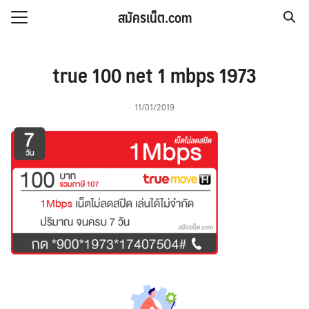
Skip
สมัครเน็ต.com
to
Search
content
for:
true 100 net 1 mbps 1973
11/01/2019