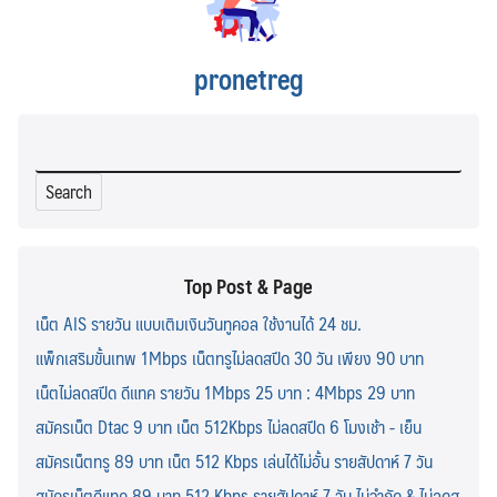
pronetreg
Search
for:
Top Post & Page
เน็ต AIS รายวัน แบบเติมเงินวันทูคอล ใช้งานได้ 24 ชม.
แพ็กเสริมขั้นเทพ 1Mbps เน็ตทรูไม่ลดสปีด 30 วัน เพียง 90 บาท
เน็ตไม่ลดสปีด ดีแทค รายวัน 1Mbps 25 บาท : 4Mbps 29 บาท
สมัครเน็ต Dtac 9 บาท เน็ต 512Kbps ไม่ลดสปีด 6 โมงเช้า - เย็น
สมัครเน็ตทรู 89 บาท เน็ต 512 Kbps เล่นได้ไม่อั้น รายสัปดาห์ 7 วัน
สมัครเน็ตดีแทค 89 บาท 512 Kbps รายสัปดาห์ 7 วัน ไม่จำกัด & ไม่ลดส