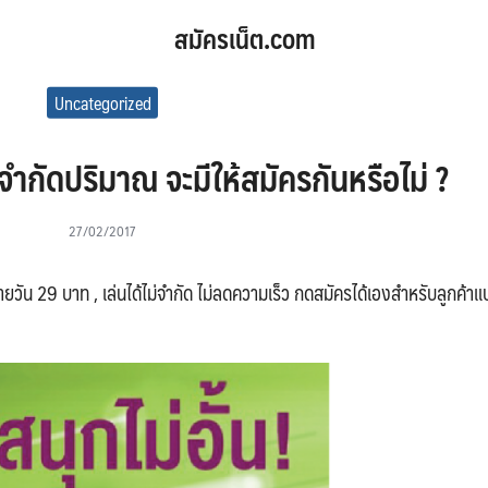
สมัครเน็ต.com
arch
Uncategorized
:
ำกัดปริมาณ จะมีให้สมัครกันหรือไม่ ?
27/02/2017
วัน 29 บาท , เล่นได้ไม่จำกัด ไม่ลดความเร็ว กดสมัครได้เองสำหรับลูกค้าแบ