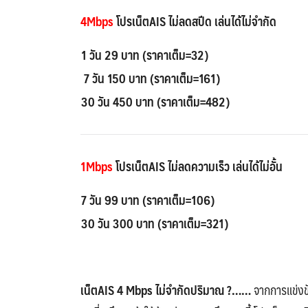
4Mbps
โปรเน็ตAIS ไม่ลดสปีด เล่นได้ไม่จำกัด
1 วัน 29 บาท (ราคาเต็ม=32)
7 วัน 150 บาท (ราคาเต็ม=161)
30 วัน 450 บาท (ราคาเต็ม=482)
1Mbps
โปรเน็ตAIS ไม่ลดความเร็ว เล่นได้ไม่อั้น
7 วัน 99 บาท (ราคาเต็ม=106)
30 วัน 300 บาท (ราคาเต็ม=321)
เน็ตAIS 4 Mbps ไม่จำกัดปริมาณ ?……
จากการแข่งขั