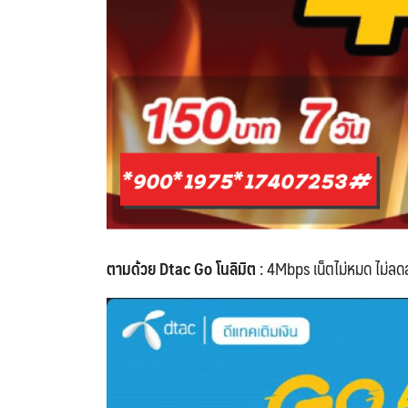
ตามด้วย Dtac Go โนลิมิต
: 4Mbps เน็ตไม่หมด ไม่ลดส