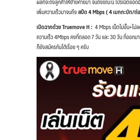
ผลที่จะดึงลูกค้าให้ย้ายค่ายมา จนถึงขณะนี้ โปรเน็ตยอ
เพิ่มความเร็วมาจนถึง
สปีด 4 Mbps ( 4 เมกกะบิท/ต่อ
เปิดฉากด้วย Truemove H :
4 Mbps เน็ตไม่อั้น+ไม่ลด
ความเร็ว 4Mbps คงที่ตลอด 7 วัน และ 30 วัน ที่ออกมา
ก็ยังสมัครกันได้เรื่อย ๆ ครับ