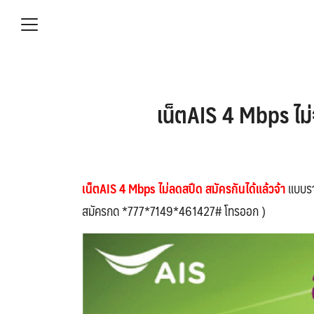
Skip
to
content
Se
for
เน็ตAIS 4 Mbps ไม่จ
เน็ตAIS 4 Mbps ไม่ลดสปีด สมัครกันได้แล้วจ้า
แบบราย
สมัครกด *777*7149*461427# โทรออก )