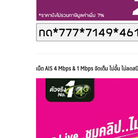
เน็ต AIS 4 Mbps & 1 Mbps จัดเต็ม ไม่อั้น ไม่ลดส