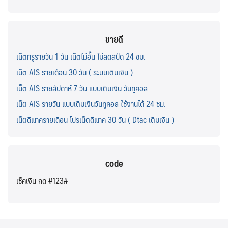
ขายดี
เน็ตทรูรายวัน 1 วัน เน็ตไม่อั้น ไม่ลดสปีด 24 ชม.
เน็ต AIS รายเดือน 30 วัน ( ระบบเติมเงิน )
เน็ต AIS รายสัปดาห์ 7 วัน แบบเติมเงิน วันทูคอล
เน็ต AIS รายวัน แบบเติมเงินวันทูคอล ใช้งานได้ 24 ชม.
เน็ตดีแทครายเดือน โปรเน็ตดีแทค 30 วัน ( Dtac เติมเงิน )
code
เช็คเงิน กด #123#