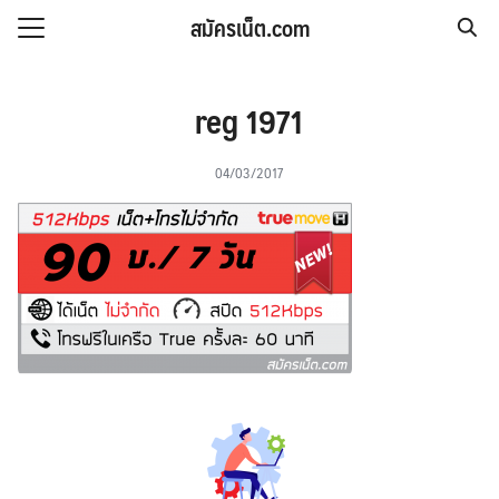
Skip
สมัครเน็ต.com
to
Search
content
for:
reg 1971
04/03/2017