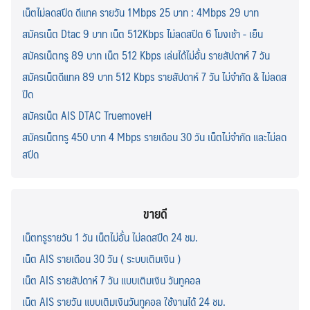
เน็ตไม่ลดสปีด ดีแทค รายวัน 1Mbps 25 บาท : 4Mbps 29 บาท
สมัครเน็ต Dtac 9 บาท เน็ต 512Kbps ไม่ลดสปีด 6 โมงเช้า - เย็น
สมัครเน็ตทรู 89 บาท เน็ต 512 Kbps เล่นได้ไม่อั้น รายสัปดาห์ 7 วัน
สมัครเน็ตดีแทค 89 บาท 512 Kbps รายสัปดาห์ 7 วัน ไม่จำกัด & ไม่ลดส
ปีด
สมัครเน็ต AIS DTAC TruemoveH
สมัครเน็ตทรู 450 บาท 4 Mbps รายเดือน 30 วัน เน็ตไม่จำกัด และไม่ลด
สปีด
ขายดี
เน็ตทรูรายวัน 1 วัน เน็ตไม่อั้น ไม่ลดสปีด 24 ชม.
เน็ต AIS รายเดือน 30 วัน ( ระบบเติมเงิน )
เน็ต AIS รายสัปดาห์ 7 วัน แบบเติมเงิน วันทูคอล
เน็ต AIS รายวัน แบบเติมเงินวันทูคอล ใช้งานได้ 24 ชม.