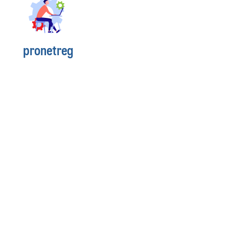
pronetreg