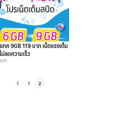
ีแทค 9GB 119 บาท เน็ตแรงเต็ม
 ไม่ลดความเร็ว
2017
1
2