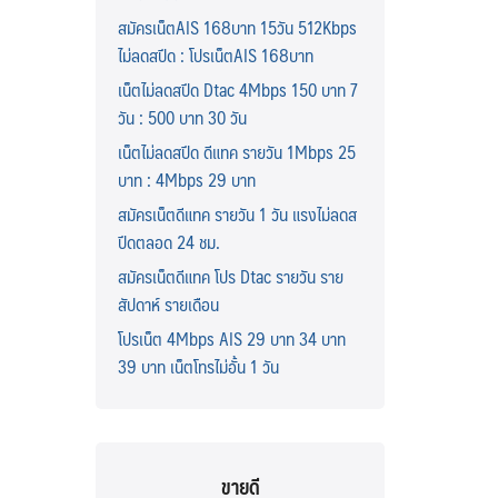
สมัครเน็ตAIS 168บาท 15วัน 512Kbps
ไม่ลดสปีด : โปรเน็ตAIS 168บาท
เน็ตไม่ลดสปีด Dtac 4Mbps 150 บาท 7
วัน : 500 บาท 30 วัน
เน็ตไม่ลดสปีด ดีแทค รายวัน 1Mbps 25
บาท : 4Mbps 29 บาท
สมัครเน็ตดีแทค รายวัน 1 วัน แรงไม่ลดส
ปีดตลอด 24 ชม.
สมัครเน็ตดีแทค โปร Dtac รายวัน ราย
สัปดาห์ รายเดือน
โปรเน็ต 4Mbps AIS 29 บาท 34 บาท
39 บาท เน็ตโทรไม่อั้น 1 วัน
ขายดี