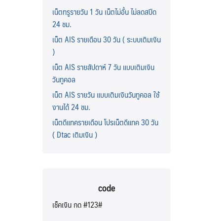
เน็ตทรูรายวัน 1 วัน เน็ตไม่อั้น ไม่ลดสปีด
24 ชม.
เน็ต AIS รายเดือน 30 วัน ( ระบบเติมเงิน
)
เน็ต AIS รายสัปดาห์ 7 วัน แบบเติมเงิน
วันทูคอล
เน็ต AIS รายวัน แบบเติมเงินวันทูคอล ใช้
งานได้ 24 ชม.
เน็ตดีแทครายเดือน โปรเน็ตดีแทค 30 วัน
( Dtac เติมเงิน )
code
เช็คเงิน กด #123#