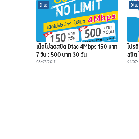
Dtac
Dtac
เน็ตไม่ลดสปีด Dtac 4Mbps 150 บาท
โปรด
7 วัน : 500 บาท 30 วัน
สปีด
08/07/2017
04/07/