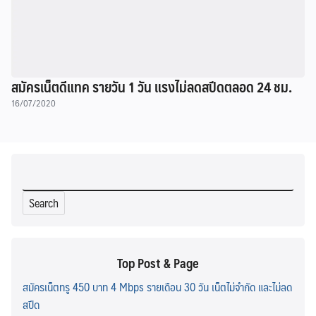
สมัครเน็ตดีแทค รายวัน 1 วัน แรงไม่ลดสปีดตลอด 24 ชม.
16/07/2020
Search
for:
Top Post & Page
สมัครเน็ตทรู 450 บาท 4 Mbps รายเดือน 30 วัน เน็ตไม่จำกัด และไม่ลด
สปีด