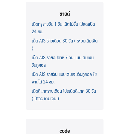
ขายดี
เน็ตทรูรายวัน 1 วัน เน็ตไม่อั้น ไม่ลดสปีด
24 ชม.
เน็ต AIS รายเดือน 30 วัน ( ระบบเติมเงิน
)
เน็ต AIS รายสัปดาห์ 7 วัน แบบเติมเงิน
วันทูคอล
เน็ต AIS รายวัน แบบเติมเงินวันทูคอล ใช้
งานได้ 24 ชม.
เน็ตดีแทครายเดือน โปรเน็ตดีแทค 30 วัน
( Dtac เติมเงิน )
code