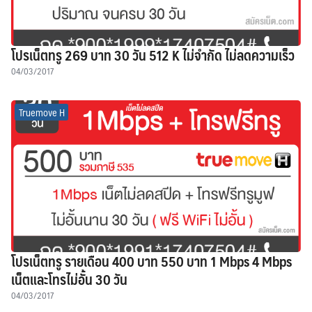
โปรเน็ตทรู 269 บาท 30 วัน 512 K ไม่จำกัด ไม่ลดความเร็ว
04/03/2017
Truemove H
โปรเน็ตทรู รายเดือน 400 บาท 550 บาท 1 Mbps 4 Mbps
เน็ตและโทรไม่อั้น 30 วัน
04/03/2017