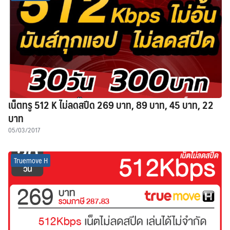
เน็ตทรู 512 K ไม่ลดสปีด 269 บาท, 89 บาท, 45 บาท, 22
บาท
05/03/2017
Truemove H