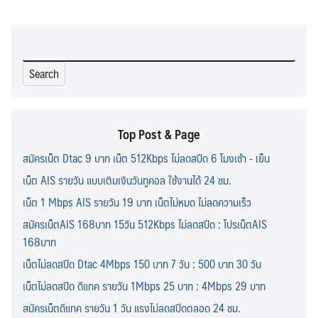
Search
for:
Top Post & Page
สมัครเน็ต Dtac 9 บาท เน็ต 512Kbps ไม่ลดสปีด 6 โมงเช้า - เย็น
เน็ต AIS รายวัน แบบเติมเงินวันทูคอล ใช้งานได้ 24 ชม.
เน็ต 1 Mbps AIS รายวัน 19 บาท เน็ตไม่หมด ไม่ลดความเร็ว
สมัครเน็ตAIS 168บาท 15วัน 512Kbps ไม่ลดสปีด : โปรเน็ตAIS
168บาท
เน็ตไม่ลดสปีด Dtac 4Mbps 150 บาท 7 วัน : 500 บาท 30 วัน
เน็ตไม่ลดสปีด ดีแทค รายวัน 1Mbps 25 บาท : 4Mbps 29 บาท
สมัครเน็ตดีแทค รายวัน 1 วัน แรงไม่ลดสปีดตลอด 24 ชม.