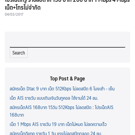
เน็ต+โทรไม่จำกัด
04/03/2017
Search
for:
Top Post & Page
สมัครเน็ต Dtac 9 บาท เน็ต 512Kbps ไม่ลดสปีด 6 โมงเช้า - เย็น
เน็ต AIS รายวัน แบบเติมเงินวันทูคอล ใช้งานได้ 24 ชม.
สมัครเน็ตAIS 168บาท 15วัน 512Kbps ไม่ลดสปีด : โปรเน็ตAIS
168บาท
เน็ต 1 Mbps AIS รายวัน 19 บาท เน็ตไม่หมด ไม่ลดความเร็ว
สมัครเน็ตดีแทค รายวัน 1 วัน แรงไม่ลดสปีดตลอด 24 ชม.