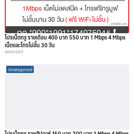
โปรเน็ตทรู รายเดือน 400 บาท 550 บาท 1 Mbps 4 Mbps
เน็ตและโทรไม่อั้น 30 วัน
04/03/2017
Uncategorized
โปรเน็ตทรู รายสัปดาห์ 150 บาท 200 บาท 1 Mbps 4 Mbps