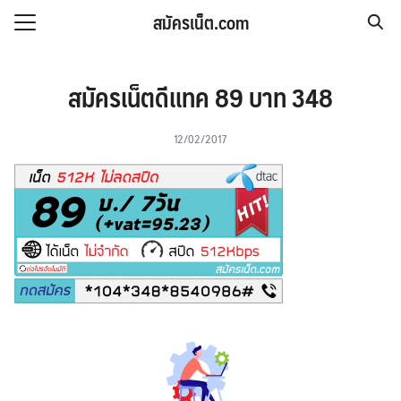
Skip
สมัครเน็ต.com
to
Search
content
for:
สมัครเน็ตดีแทค 89 บาท 348
12/02/2017