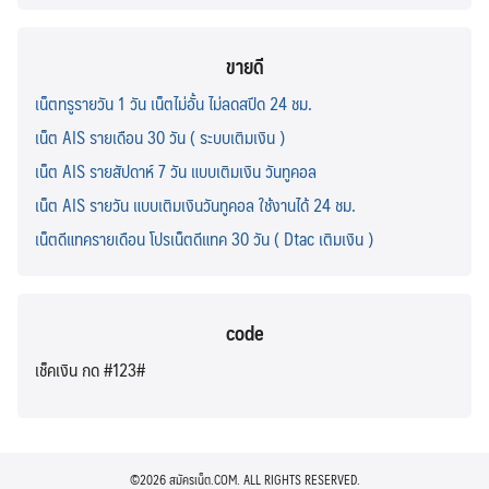
ขายดี
เน็ตทรูรายวัน 1 วัน เน็ตไม่อั้น ไม่ลดสปีด 24 ชม.
เน็ต AIS รายเดือน 30 วัน ( ระบบเติมเงิน )
เน็ต AIS รายสัปดาห์ 7 วัน แบบเติมเงิน วันทูคอล
เน็ต AIS รายวัน แบบเติมเงินวันทูคอล ใช้งานได้ 24 ชม.
เน็ตดีแทครายเดือน โปรเน็ตดีแทค 30 วัน ( Dtac เติมเงิน )
code
เช็คเงิน กด #123#
©2026 สมัครเน็ต.COM. ALL RIGHTS RESERVED.