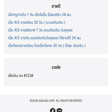
ขายดี
เน็ตทรูรายวัน 1 วัน เน็ตไม่อั้น ไม่ลดสปีด 24 ชม.
เน็ต AIS รายเดือน 30 วัน ( ระบบเติมเงิน )
เน็ต AIS รายสัปดาห์ 7 วัน แบบเติมเงิน วันทูคอล
เน็ต AIS รายวัน แบบเติมเงินวันทูคอล ใช้งานได้ 24 ชม.
เน็ตดีแทครายเดือน โปรเน็ตดีแทค 30 วัน ( Dtac เติมเงิน )
code
เช็คเงิน กด #123#
©2026 สมัครเน็ต.COM. ALL RIGHTS RESERVED.