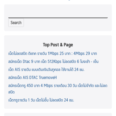
Search
for:
Top Post & Page
เน็ตไม่ลดสปีด ดีแทค รายวัน 1Mbps 25 บาท : 4Mbps 29 บาท
สมัครเน็ต Dtac 9 บาท เน็ต 512Kbps ไม่ลดสปีด 6 โมงเช้า - เย็น
เน็ต AIS รายวัน แบบเติมเงินวันทูคอล ใช้งานได้ 24 ชม.
สมัครเน็ต AIS DTAC TruemoveH
สมัครเน็ตทรู 450 บาท 4 Mbps รายเดือน 30 วัน เน็ตไม่จำกัด และไม่ลด
สปีด
เน็ตทรูรายวัน 1 วัน เน็ตไม่อั้น ไม่ลดสปีด 24 ชม.