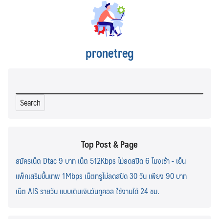
pronetreg
Search
for:
Top Post & Page
สมัครเน็ต Dtac 9 บาท เน็ต 512Kbps ไม่ลดสปีด 6 โมงเช้า - เย็น
แพ็กเสริมขั้นเทพ 1Mbps เน็ตทรูไม่ลดสปีด 30 วัน เพียง 90 บาท
เน็ต AIS รายวัน แบบเติมเงินวันทูคอล ใช้งานได้ 24 ชม.