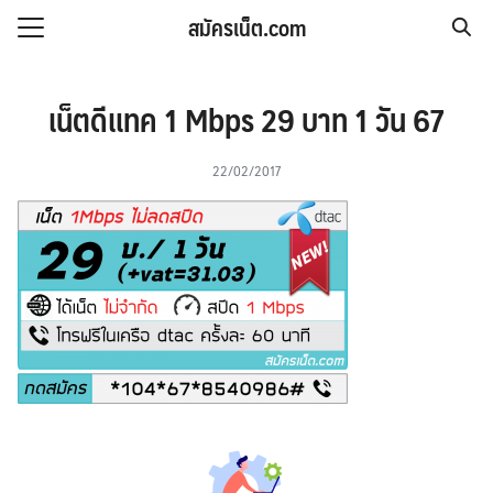
Skip
สมัครเน็ต.com
to
Search
content
for:
เน็ตดีแทค 1 Mbps 29 บาท 1 วัน 67
22/02/2017