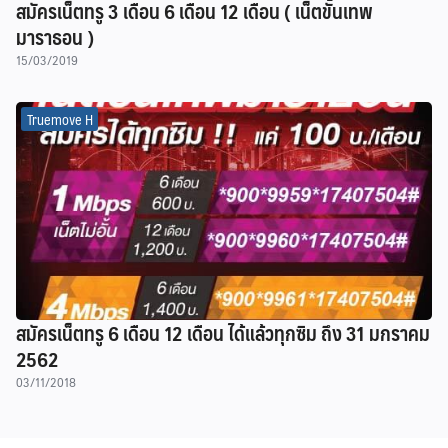
สมัครเน็ตทรู 3 เดือน 6 เดือน 12 เดือน ( เน็ตขั้นเทพ
มาราธอน )
15/03/2019
Truemove H
สมัครเน็ตทรู 6 เดือน 12 เดือน ได้แล้วทุกซิม ถึง 31 มกราคม
2562
03/11/2018