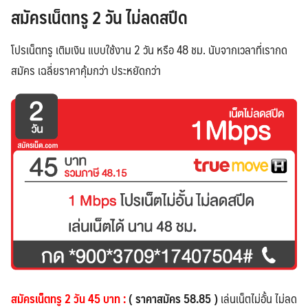
สมัครเน็ตทรู 2 วัน ไม่ลดสปีด
โปรเน็ตทรู เติมเงิน แบบใช้งาน 2 วัน หรือ 48 ชม. นับจากเวลาที่เรากด
สมัคร เฉลี่ยราคาคุ้มกว่า ประหยัดกว่า
สมัครเน็ตทรู 2 วัน 45 บาท :
( ราคาสมัคร 58.85 )
เล่นเน็ตไม่อั้น ไม่ลด