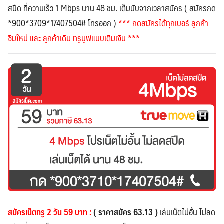
สปีด ที่ความเร็ว 1 Mbps นาน 48 ชม. เต็มนับจากเวลาสมัคร ( สมัครกด
*900*3709*17407504# โทรออก )
*** กดสมัครได้ทุกเบอร์ ลูกค้า
ซิมใหม่ และ ลูกค้าเดิม ทรูมูฟแบบเติมเงิน ***
สมัครเน็ตทรู 2 วัน 59 บาท :
( ราคาสมัคร 63.13 )
เล่นเน็ตไม่อั้น ไม่ลด