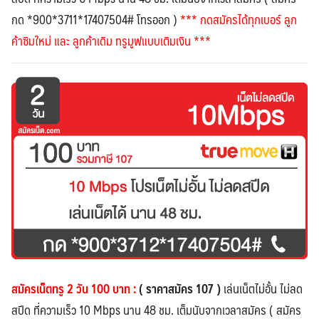
กด *900*3711*17407504# โทรออก )
*** กดสมัครได้ทุกเบอร์ ลูก
ค้าซิมใหม่ และ ลูกค้าเดิม ทรูมูฟแบบเติมเงิน ***
สมัครเน็ตทรู 2 วัน 100 บาท :
( ราคาสมัคร 107 )
เล่นเน็ตไม่อั้น ไม่ลด
สปีด ที่ความเร็ว 10 Mbps นาน 48 ชม. เต็มนับจากเวลาสมัคร ( สมัคร