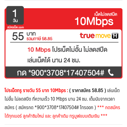
โปรเน็ตทรู รายวัน 55 บาท 10Mbps :
( ราคาสมัคร 58.85 )
เล่นเน็ต
ไม่อั้น ไม่ลดสปีด ที่ความเร็ว 10 Mbps นาน 24 ชม. เต็มนับจากเวลา
สมัคร ( สมัครกด *900*3708*17407504# โทรออก )
*** กดสมัคร
ได้ทุกเบอร์ ลูกค้าซิมใหม่ และ ลูกค้าเดิม ทรูมูฟแบบเติมเงิน ***