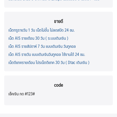
ขายดี
เน็ตทรูรายวัน 1 วัน เน็ตไม่อั้น ไม่ลดสปีด 24 ชม.
เน็ต AIS รายเดือน 30 วัน ( ระบบเติมเงิน )
เน็ต AIS รายสัปดาห์ 7 วัน แบบเติมเงิน วันทูคอล
เน็ต AIS รายวัน แบบเติมเงินวันทูคอล ใช้งานได้ 24 ชม.
เน็ตดีแทครายเดือน โปรเน็ตดีแทค 30 วัน ( Dtac เติมเงิน )
code
เช็คเงิน กด #123#