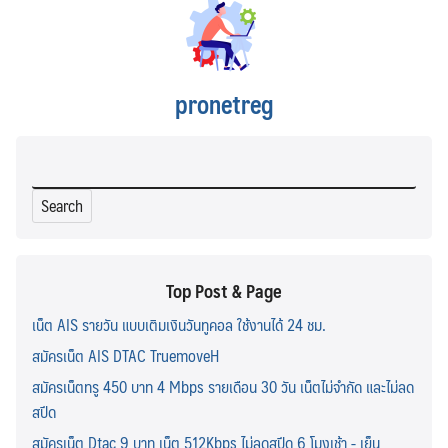
pronetreg
Search
for:
Top Post & Page
เน็ต AIS รายวัน แบบเติมเงินวันทูคอล ใช้งานได้ 24 ชม.
สมัครเน็ต AIS DTAC TruemoveH
สมัครเน็ตทรู 450 บาท 4 Mbps รายเดือน 30 วัน เน็ตไม่จำกัด และไม่ลด
สปีด
สมัครเน็ต Dtac 9 บาท เน็ต 512Kbps ไม่ลดสปีด 6 โมงเช้า - เย็น