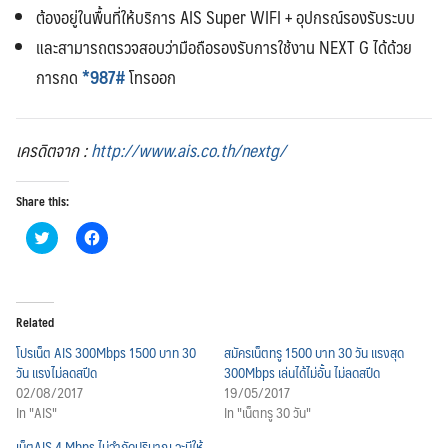
ต้องอยู่ในพื้นที่ให้บริการ AIS Super WIFI + อุปกรณ์รองรับระบบ
และสามารถตรวจสอบว่ามือถือรองรับการใช้งาน NEXT G ได้ด้วย
การกด
*987#
โทรออก
เครดิตจาก :
http://www.ais.co.th/nextg/
Share this:
Click
Click
to
to
share
share
on
on
Twitter
Facebook
(Opens
(Opens
in
in
Related
new
new
window)
window)
โปรเน็ต AIS 300Mbps 1500 บาท 30
สมัครเน็ตทรู 1500 บาท 30 วัน แรงสุด
วัน แรงไม่ลดสปีด
300Mbps เล่นได้ไม่อั้น ไม่ลดสปีด
02/08/2017
19/05/2017
In "AIS"
In "เน็ตทรู 30 วัน"
เน็ตAIS 4 Mbps ไม่จำกัดปริมาณ จะมีให้