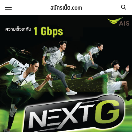
Skip
สมัครเน็ต.com
to
Search
content
for: