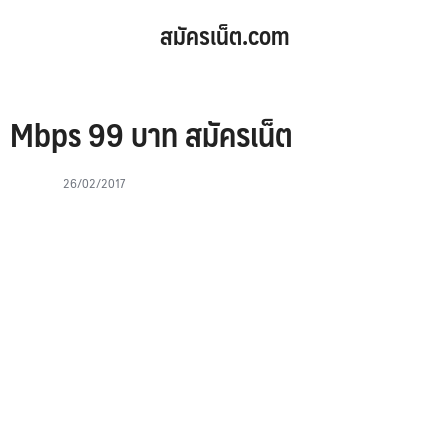
สมัครเน็ต.com
arch
:
1 Mbps 99 บาท สมัครเน็ต
26/02/2017