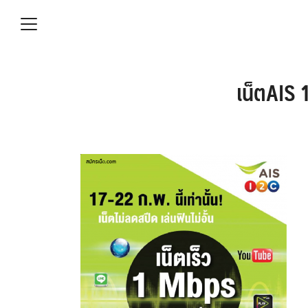
Skip
to
content
Se
for
เน็ตAIS 