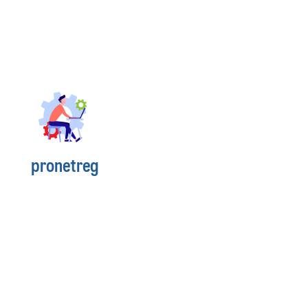
pronetreg