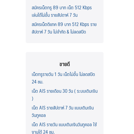
สมัครเน็ตทรู 89 บาท เน็ต 512 Kbps
เล่นได้ไม่อั้น รายสัปดาห์ 7 วัน
สมัครเน็ตดีแทค 89 บาท 512 Kbps ราย
สัปดาห์ 7 วัน ไม่จำกัด & ไม่ลดสปีด
ขายดี
เน็ตทรูรายวัน 1 วัน เน็ตไม่อั้น ไม่ลดสปีด
24 ชม.
เน็ต AIS รายเดือน 30 วัน ( ระบบเติมเงิน
)
เน็ต AIS รายสัปดาห์ 7 วัน แบบเติมเงิน
วันทูคอล
เน็ต AIS รายวัน แบบเติมเงินวันทูคอล ใช้
งานได้ 24 ชม.