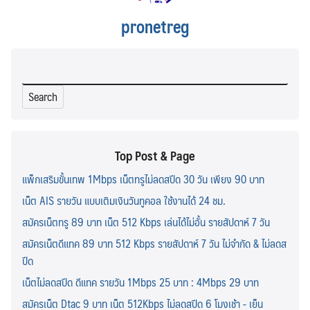
pronetreg
Search
for:
Top Post & Page
แพ็กเสริมขั้นเทพ 1Mbps เน็ตทรูไม่ลดสปีด 30 วัน เพียง 90 บาท
เน็ต AIS รายวัน แบบเติมเงินวันทูคอล ใช้งานได้ 24 ชม.
สมัครเน็ตทรู 89 บาท เน็ต 512 Kbps เล่นได้ไม่อั้น รายสัปดาห์ 7 วัน
สมัครเน็ตดีแทค 89 บาท 512 Kbps รายสัปดาห์ 7 วัน ไม่จำกัด & ไม่ลดส
ปีด
เน็ตไม่ลดสปีด ดีแทค รายวัน 1Mbps 25 บาท : 4Mbps 29 บาท
สมัครเน็ต Dtac 9 บาท เน็ต 512Kbps ไม่ลดสปีด 6 โมงเช้า - เย็น