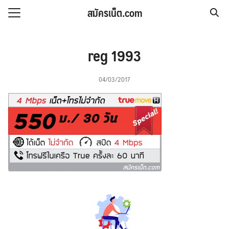
Skip
สมัครเน็ต.com
to
Search
content
for:
reg 1993
04/03/2017