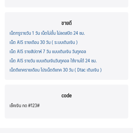
ขายดี
เน็ตทรูรายวัน 1 วัน เน็ตไม่อั้น ไม่ลดสปีด 24 ชม.
เน็ต AIS รายเดือน 30 วัน ( ระบบเติมเงิน )
เน็ต AIS รายสัปดาห์ 7 วัน แบบเติมเงิน วันทูคอล
เน็ต AIS รายวัน แบบเติมเงินวันทูคอล ใช้งานได้ 24 ชม.
เน็ตดีแทครายเดือน โปรเน็ตดีแทค 30 วัน ( Dtac เติมเงิน )
code
เช็คเงิน กด #123#