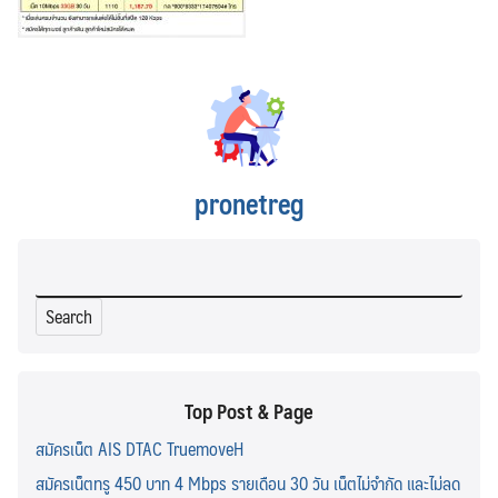
pronetreg
Search
for:
Top Post & Page
สมัครเน็ต AIS DTAC TruemoveH
สมัครเน็ตทรู 450 บาท 4 Mbps รายเดือน 30 วัน เน็ตไม่จำกัด และไม่ลด