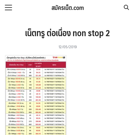
Skip
สมัครเน็ต.com
to
Search
content
for:
เน็ตทรู ต่อเนื่อง non stop 2
12/05/2019