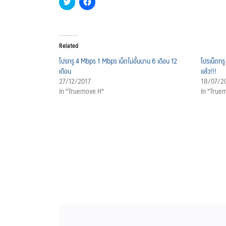
Click
Click
to
to
share
share
on
on
Twitter
Facebook
(Opens
(Opens
in
in
Related
new
new
window)
window)
โปรทรู 4 Mbps 1 Mbps เน็ตไม่อั้นนาน 6 เดือน 12
โปรเน็ตทรู
เดือน
แล้ว!!!
27/12/2017
18/07/2
In "Truemove H"
In "True