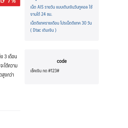
เน็ต AIS รายวัน แบบเติมเงินวันทูคอล ใช้
งานได้ 24 ชม.
!
เน็ตดีแทครายเดือน โปรเน็ตดีแทค 30 วัน
( Dtac เติมเงิน )
ง 3 เดือน
code
 จะได้ความ
เช็คเงิน กด #123#
ดสูงกว่า