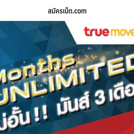
สมัครเน็ต.com
arch
: