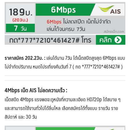
ราคาสมัคร 202.23บ. :
เล่นได้นาน 7วัน ได้เน็ตสปีดสูงสุด 6Mbps แบบ
ไม่จำกัดปริมาณ หมดโปรเที่ยงคืนวันที่ 7 ( กด *777*7210*461427# )
4Mbps เน็ต AIS ไม่ลดความเร็ว :
เน็ตสปีด 4Mbps แรงพอจะดูหนังที่ความละเอียด HD720p ได้สบาย ๆ
และสามารถใช้งานทั่วไปได้ลื่นไหล เลือกสมัครได้ทั้งแบบ รายวัน ราย
สัปดาห์ และ 30 วัน