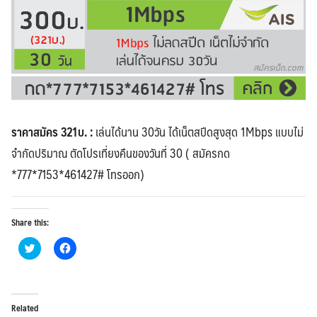
ราคาสมัคร 321บ. :
เล่นได้นาน 30วัน ได้เน็ตสปีดสูงสุด 1Mbps แบบไม่
จำกัดปริมาณ ตัดโปรเที่ยงคืนของวันที่ 30 ( สมัครกด
*777*7153*461427# โทรออก)
Share this:
Click
Click
to
to
share
share
on
on
Twitter
Facebook
(Opens
(Opens
in
in
Related
new
new