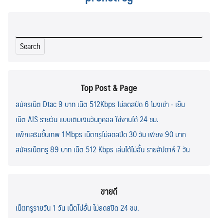
Search
for:
Top Post & Page
สมัครเน็ต Dtac 9 บาท เน็ต 512Kbps ไม่ลดสปีด 6 โมงเช้า - เย็น
เน็ต AIS รายวัน แบบเติมเงินวันทูคอล ใช้งานได้ 24 ชม.
แพ็กเสริมขั้นเทพ 1Mbps เน็ตทรูไม่ลดสปีด 30 วัน เพียง 90 บาท
สมัครเน็ตทรู 89 บาท เน็ต 512 Kbps เล่นได้ไม่อั้น รายสัปดาห์ 7 วัน
ขายดี
เน็ตทรูรายวัน 1 วัน เน็ตไม่อั้น ไม่ลดสปีด 24 ชม.