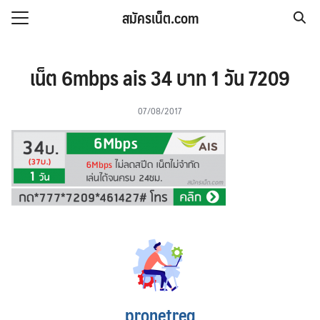
Skip
สมัครเน็ต.com
to
Search
content
for:
เน็ต 6mbps ais 34 บาท 1 วัน 7209
07/08/2017
pronetreg