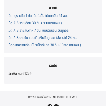
ขายดี
เน็ตทรูรายวัน 1 วัน เน็ตไม่อั้น ไม่ลดสปีด 24 ชม.
เน็ต AIS รายเดือน 30 วัน ( ระบบเติมเงิน )
เน็ต AIS รายสัปดาห์ 7 วัน แบบเติมเงิน วันทูคอล
เน็ต AIS รายวัน แบบเติมเงินวันทูคอล ใช้งานได้ 24 ชม.
เน็ตดีแทครายเดือน โปรเน็ตดีแทค 30 วัน ( Dtac เติมเงิน )
code
เช็คเงิน กด #123#
©2026 สมัครเน็ต.COM. ALL RIGHTS RESERVED.