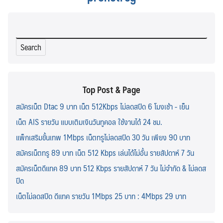
Search
for:
Top Post & Page
สมัครเน็ต Dtac 9 บาท เน็ต 512Kbps ไม่ลดสปีด 6 โมงเช้า - เย็น
เน็ต AIS รายวัน แบบเติมเงินวันทูคอล ใช้งานได้ 24 ชม.
แพ็กเสริมขั้นเทพ 1Mbps เน็ตทรูไม่ลดสปีด 30 วัน เพียง 90 บาท
สมัครเน็ตทรู 89 บาท เน็ต 512 Kbps เล่นได้ไม่อั้น รายสัปดาห์ 7 วัน
สมัครเน็ตดีแทค 89 บาท 512 Kbps รายสัปดาห์ 7 วัน ไม่จำกัด & ไม่ลดส
ปีด
เน็ตไม่ลดสปีด ดีแทค รายวัน 1Mbps 25 บาท : 4Mbps 29 บาท